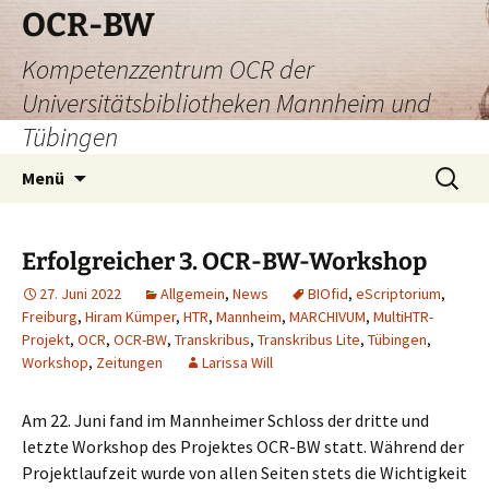
Zum
OCR-BW
Inhalt
Kompetenzzentrum OCR der
springen
Universitätsbibliotheken Mannheim und
Tübingen
Suchen
Menü
nach:
Erfolgreicher 3. OCR-BW-Workshop
27. Juni 2022
Allgemein
,
News
BIOfid
,
eScriptorium
,
Freiburg
,
Hiram Kümper
,
HTR
,
Mannheim
,
MARCHIVUM
,
MultiHTR-
Projekt
,
OCR
,
OCR-BW
,
Transkribus
,
Transkribus Lite
,
Tübingen
,
Workshop
,
Zeitungen
Larissa Will
Am 22. Juni fand im Mannheimer Schloss der dritte und
letzte Workshop des Projektes OCR-BW statt. Während der
Projektlaufzeit wurde von allen Seiten stets die Wichtigkeit